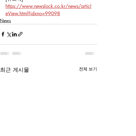
https://www.newslock.co.kr/news/articl
eView.html?idxno=99098
News
최근 게시물
전체 보기