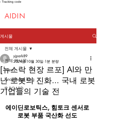
- Tracking code
AIDIN
ROBOTICS
게시물
전체 게시물
yjpark89
전체 게시물
2024년 10월 30일
1분 분량
[뉴스락 현장 르포] AI와 만
News
난 로봇의 진화... 국내 로봇
Knowledge Blog
IR BOARD
기업들의 기술 전
에이딘로보틱스, 힘토크 센서로 
로봇 부품 국산화 선도