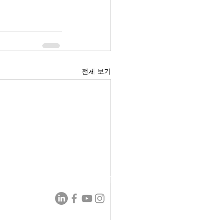
전체 보기
AIDIN ROBOTICS
s.co.kr