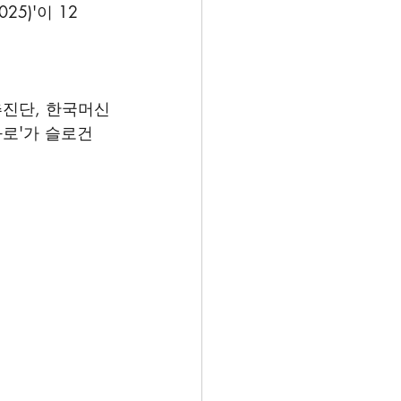
5)'이 12
추진단, 한국머신
로'가 슬로건