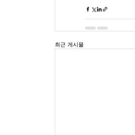
최근 게시물
(주)에이딘로보틱스, AIDIN ROBOTICS Inc.
Business registration number: 355-87-01439
대표자: 최혁렬, 이윤행
통신판매업신고번호:
제 2023-안양동안-1570호
5F, 12-20, Simin-daero 327beon-gil, Dongan-gu,
영업/고객문의
sales@aidinrobotics.co.kr
| 마케
| Tel: +82-31-360-7926