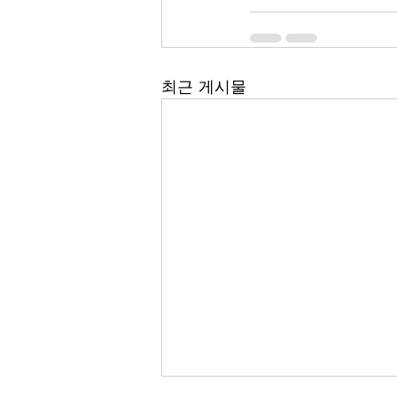
최근 게시물
(주)에이딘로보틱스, AIDIN ROBOTICS Inc.
Business registration number: 355-87-01439
대표자: 최혁렬, 이윤행
통신판매업신고번호:
제 2023-안양동안-1570호
5F, 12-20, Simin-daero 327beon-gil, Dongan-gu,
영업/고객문의
sales@aidinrobotics.co.kr
| 마케
| Tel: +82-31-360-7926
Copyright @ AIDIN ROBOTICS 2024 I
개인정