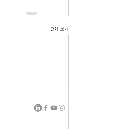
전체 보기
AIDIN ROBOTICS
s.co.kr