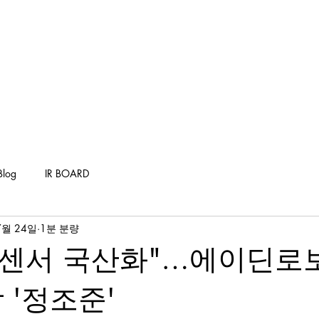
Company
Products
Solutions
Industry
D
Blog
IR BOARD
7월 24일
1분 분량
 센서 국산화"…에이딘로
 '정조준'