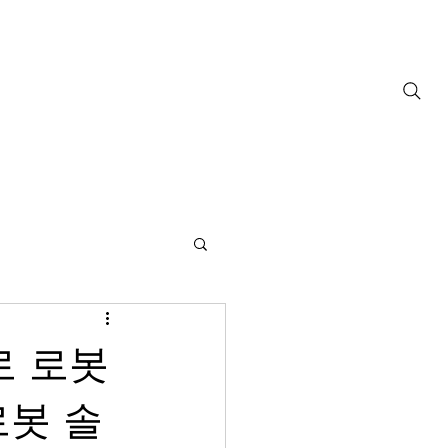
ownloads
Support
FAQ
Contact
로 로봇
로봇 솔