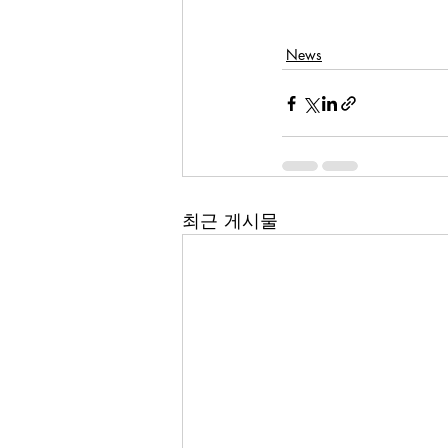
News
최근 게시물
(주)에이딘로보틱스, AIDIN ROBOTICS Inc.
Business registration number: 355-87-01439
대표자: 최혁렬, 이윤행
통신판매업신고번호:
제 2023-안양동안-1570호