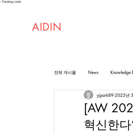
- Tracking code
AIDIN
ROBOTICS
전체 게시물
News
Knowledge 
yjpark89
2025년 
[AW 2
혁신한다”