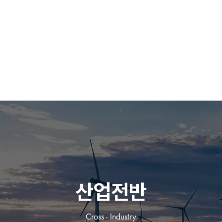
Company
Products
Solutions
Industry
D
산업전반
Cross - Industry