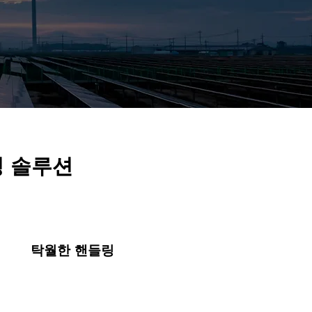
싱 솔루션
탁월한 핸들링