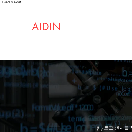
- Tracking code
AIDIN
ROBOTICS
힘/토크 센서를