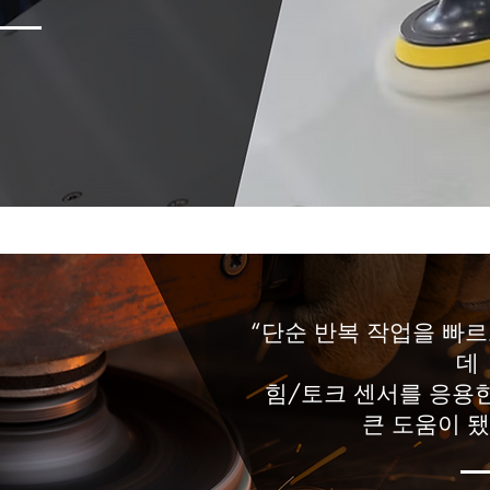
“단순 반복 작업을 빠
데
힘/토크 센서를 응용
큰 도움이 됐