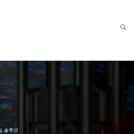
ownloads
Support
FAQ
Contact
밀 솔루션