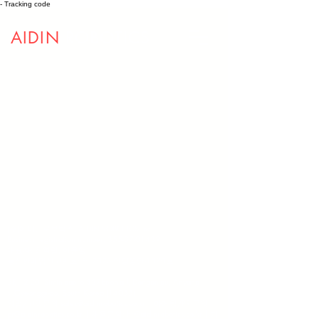
- Tracking code
AIDIN
ROBOTICS
(주)에이딘로보틱스, AIDIN ROBOTICS Inc.
Business registration number:
355-87-01439
대표자: 최혁렬, 이윤행
통신판매업신고번호:
제 2023-안양동안-1570호
5F, 12-20, Simin-daero 327beon-gil, Dongan-gu, Anyang-
si,Gyeonggi-do, South Korea (14055)​
영업/고객문의
sales@aidinrobotics.co.kr
| 마케팅/PR 문의:
pr@aidinrobotics.co.kr
| 채용문의:
hr@aidinrobotics.co.kr
| 기