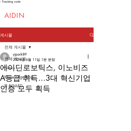
- Tracking code
AIDIN
ROBOTICS
게시물
전체 게시물
yjpark89
전체 게시물
2024년 6월 11일
1분 분량
에이딘로보틱스, 이노비즈
News
A등급 취득…3대 혁신기업
Knowledge Blog
IR BOARD
인증 모두 획득